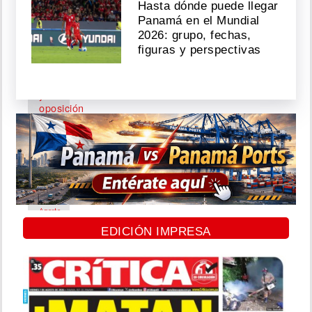
Hasta dónde puede llegar
07,
Panamá en el Mundial
2026
2026: grupo, fechas,
figuras y perspectivas
Chavismo
y
oposición
inician
histórico
diálogo
sobre
la
transición
Agosto
EDICIÓN IMPRESA
06,
2026
Florida