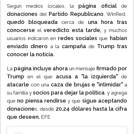
página oficial
Según medios locales, la
de
donaciones
Partido Republicano
del
, WinRed,
quedó bloqueada
una hora tras
cerca de
conocerse
veredicto esta tarde,
el
y muchos
redes sociales
habían
usuarios indicaron en
que
enviado
dinero
campaña
Trump tras
a la
de
conocer la noticia.
página incluye ahora
firmado por
La
un mensaje
Trump
acusa a "la izquierda"
en el que
de
atacarle
caza de brujas e "intimidar"
con una
a
socios para dejar la política
su familia y
, y agrega
no piensa rendirse
sigue aceptando
que
y que
donacione
20,24 dólares hasta la cifra
s, desde
que deseen.
EFE