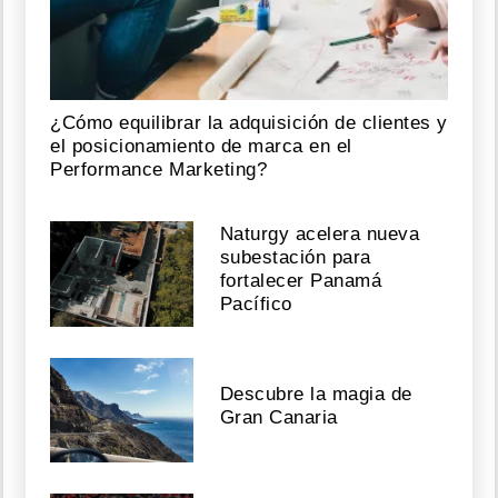
n
b
c
c
pa
d
o
P
e
n
n
d 
T
p
@
e
n
d
la
Espriella
U
m
p)
o
Agosto
07,
¿Cómo equilibrar la adquisición de clientes y
2026
el posicionamiento de marca en el
Performance Marketing?
Infantino
llega
Naturgy acelera nueva
a
subestación para
Cali
fortalecer Panamá
para
Pacífico
participar
en
la
investidura
Descubre la magia de
de
Gran Canaria
El
Tigre
Agosto