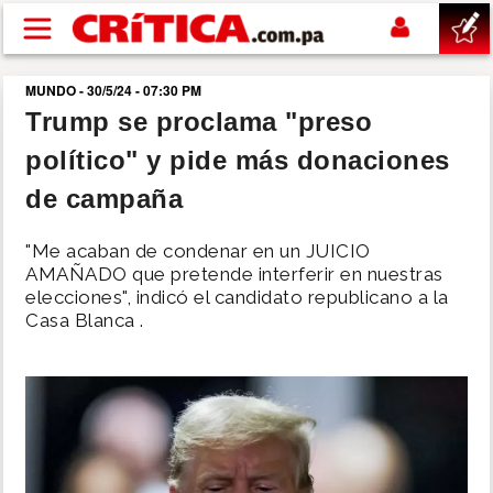
Pasar al contenido principal
MUNDO - 30/5/24 - 07:30 PM
buscar
Trump se proclama "preso
político" y pide más donaciones
SUCESOS
de campaña
NACIONAL
"Me acaban de condenar en un JUICIO
AMAÑADO que pretende interferir en nuestras
POLÍTICA
elecciones", indicó el candidato republicano a la
Casa Blanca .
SHOW
DEPORTES
MUNDO