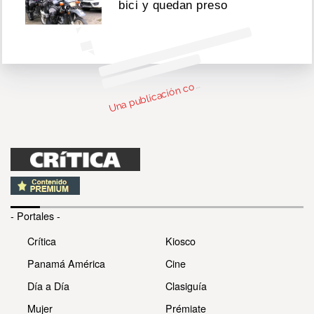
bici y quedan preso
n
b
c
c
pa
d
o
P
e
n
n
d 
T
p
@
e
n
d
U
m
p)
o
- Portales -
Crítica
Kiosco
Panamá América
Cine
Día a Día
Clasiguía
Mujer
Prémiate