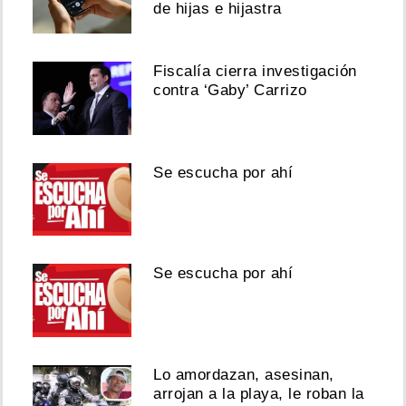
desaparición
de hijas e hijastra
de
los
43
Fiscalía cierra investigación
de
contra ‘Gaby’ Carrizo
Ayotzinapa
Agosto
06,
Se escucha por ahí
2026
Se escucha por ahí
Ver
esta
publicación
en
Instagram
Lo amordazan, asesinan,
arrojan a la playa, le roban la