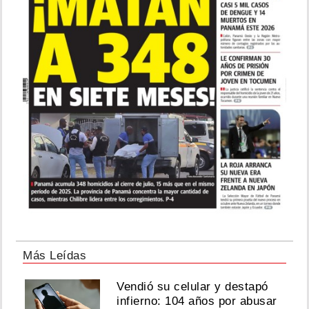
reparte
25.000
dólares
por
cazar
las
pitones
invasoras
más
grandes
Agosto
06,
2026
Cae
exgobernador
Más Leídas
de
Guerrero
Vendió su celular y destapó
por
infierno: 104 años por abusar
la