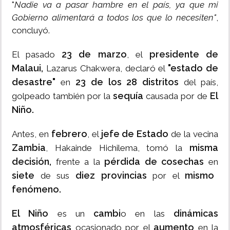
"
Nadie va a pasar hambre en el país, ya que mi
Gobierno alimentará a todos los que lo necesiten"
,
concluyó.
23 de marzo
presidente de
El pasado
, el
Malaui,
"estado de
Lazarus Chakwera, declaró el
desastre"
23 de los 28 distritos
en
del país,
sequía
El
golpeado también por la
causada por de
Niño.
febrero
jefe de Estado
Antes, en
, el
de la vecina
Zambia
misma
, Hakainde Hichilema, tomó la
decisión,
pérdida de cosechas
frente a la
en
siete
diez provincias
mismo
de sus
por el
fenómeno.
El Niño
cambi
dinámicas
es un
o en las
atmosféricas
aumento
ocasionado por el
en la