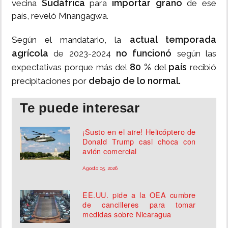
Sudáfrica
importar grano
vecina
para
de ese
país, reveló Mnangagwa.
actual temporada
Según el mandatario, la
agrícola
no funcionó
de 2023-2024
según las
80 %
país
expectativas porque más del
del
recibió
debajo de lo normal.
precipitaciones por
Te puede interesar
¡Susto en el aire! Helicóptero de
Donald Trump casi choca con
avión comercial
Agosto 05, 2026
EE.UU. pide a la OEA cumbre
de cancilleres para tomar
medidas sobre Nicaragua