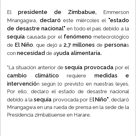
presidente de Zimbabue,
El
Emmerson
declaró
"estado
Mnangagwa,
este miércoles el
de desastre nacional"
en todo el país debido a la
sequía
fenómeno
causada por el
meteorológico
El Niño
2,7 millones
persona
de
, que dejó a
de
s
necesidad
yuda alimentaria.
con
de a
sequía provocada
"La situación anterior de
por el
cambio climático
medidas e
requiere
intervenció
n según lo previsto en nuestras leyes.
Por ello, declaro el estado de desastre nacional
sequía
l Niño"
debido a la
provocada por E
, declaró
Mnangagwa en una rueda de prensa en la sede de la
Presidencia zimbabuense en Harare.