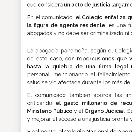
que considera
un acto de justicia larga
En el comunicado,
el Colegio enfatiza q
la figura de agente residente
, es una f
abogados y no debe ser criminalizado ni
La abogacía panameña, según el Colegio
de este caso,
con repercusiones que v
hasta la quiebra de una firma legal
personal, mencionando el fallecimient
salud se vio afectada durante los más de s
El comunicado también aborda las impl
criticando
el gasto millonario de rec
Ministerio Público
y el
Órgano Judicia
l. 
y mejorar el acceso a una justicia pronta y
Finalmente,
el Colegio Nacional de Abog