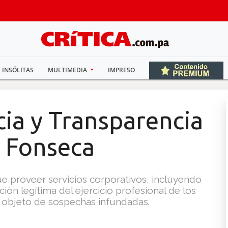
INSÓLITAS
MULTIMEDIA
IMPRESO
ia y Transparencia
 Fonseca
ue proveer servicios corporativos, incluyendo
ción legítima del ejercicio profesional de los
i objeto de sospechas infundadas.