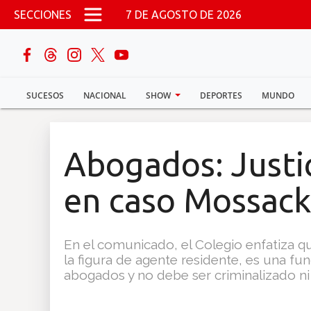
Pasar al contenido principal
SECCIONES
7 DE AGOSTO DE 2026
buscar
SUCESOS
NACIONAL
SHOW
DEPORTES
MUNDO
Sucesos
Nacional
Abogados: Justic
Política
en caso Mossack
Show
En el comunicado, el Colegio enfatiza q
Deportes
la figura de agente residente, es una fun
abogados y no debe ser criminalizado n
Mundo