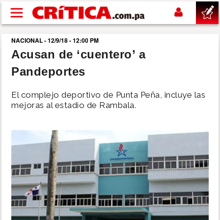
Pasar al contenido principal
NACIONAL - 12/9/18 - 12:00 PM
buscar
Acusan de ‘cuentero’ a
Pandeportes
SUCESOS
El complejo deportivo de Punta Peña, incluye las
NACIONAL
mejoras al estadio de Rambala.
POLÍTICA
SHOW
DEPORTES
MUNDO