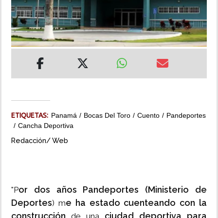
INSÓLITAS
MULTIMEDIA
IMPRESO
ETIQUETAS:
Panamá
Bocas Del Toro
Cuento
Pandeportes
Cancha Deportiva
Redacción/ Web
or dos años Pandeportes (Ministerio de
"P
Deportes
e ha estado cuenteando con la
) m
construcción
ciudad deportiva para
de una