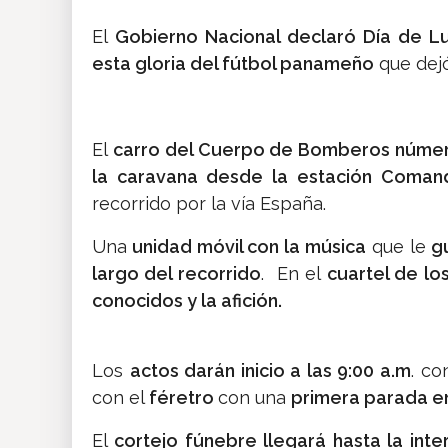
El
Gobierno Nacional declaró Día de Lu
esta gloria del fútbol panameño
que dej
El
carro del Cuerpo de Bomberos núme
la caravana desde la estación Comanda
recorrido por la vía España.
Una
unidad móvil con la música
que le
g
largo del recorrido
. En el
cuartel de l
conocidos y la afición.
Los
actos darán inicio a las 9:00 a.m
. co
con el
féretro
con una
primera parada en
El
cortejo fúnebre llegará hasta la inte