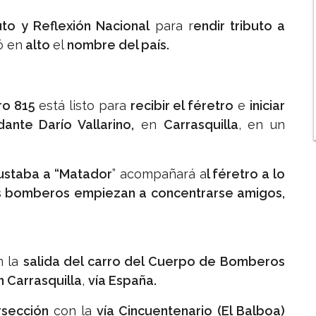
to y Reflexión Nacional
para r
endir tributo a
ó en
alto
el
nombre del país.
ro 815
está listo para
recibir el féretro
e
iniciar
nte Darío Vallarino,
en
Carrasquilla
, en un
ustaba a “Matador
” acompañará a
l féretro a lo
os bomberos empiezan a concentrarse amigos,
n la
salida del carro del Cuerpo de Bomberos
 Carrasquilla
,
vía España.
rsección
con la
vía Cincuentenario (El Balboa)