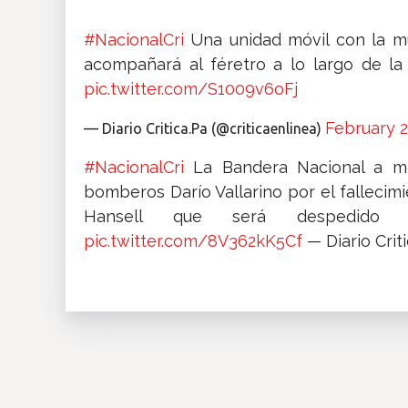
#NacionalCri
Una unidad móvil con la mús
acompañará al féretro a lo largo de la
pic.twitter.com/S1009v6oFj
February 2
— Diario Critica.Pa (@criticaenlinea)
#NacionalCri
La Bandera Nacional a me
bomberos Darío Vallarino por el fallecimi
Hansell que será despedido es
pic.twitter.com/8V362kK5Cf
— Diario Crit