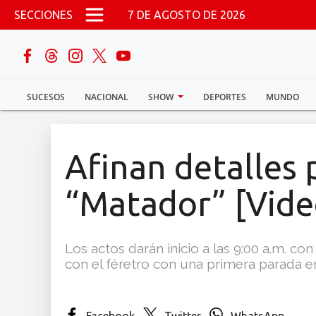
Pasar al contenido principal
SECCIONES
7 DE AGOSTO DE 2026
buscar
SUCESOS
NACIONAL
SHOW
DEPORTES
MUNDO
Sucesos
Nacional
Afinan detalles 
Política
“Matador” [Vide
Show
Los actos darán inicio a las 9:00 a.m. c
Deportes
con el féretro con una primera parada en
Mundo
Facebook
Twitter
WhatsApp