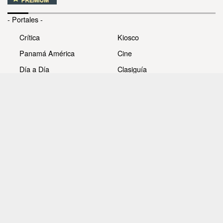
- Portales -
Crítica
Kiosco
Panamá América
Cine
Día a Día
Clasiguía
Mujer
Prémiate
Recetas
Impresora Pacífico
- Redes sociales -
Noticias
Whatsappcri
Videos
Galerías
Todos los derechos reservados Editora Panamá América
S.A. - Ciudad de Panamá - Panamá 2026.
Prohibida su reproducción total o parcial, sin autorización