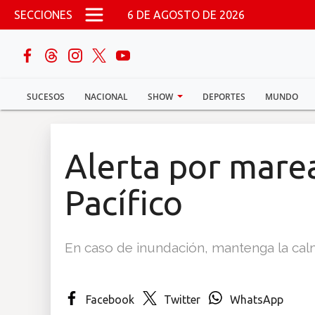
Pasar al contenido principal
SECCIONES
6 DE AGOSTO DE 2026
buscar
SUCESOS
NACIONAL
SHOW
DEPORTES
MUNDO
Sucesos
Nacional
Alerta por mare
Política
Pacífico
Show
En caso de inundación, mantenga la calm
Deportes
Facebook
Twitter
WhatsApp
Mundo