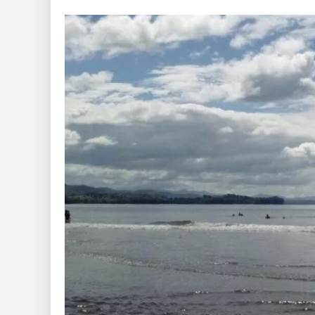
Insólitas
Multimedia
Impreso