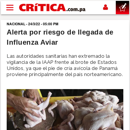
Pasar al contenido principal
NACIONAL - 24/3/22 - 05:00 PM
buscar
Alerta por riesgo de llegada de
Influenza Aviar
SUCESOS
Las autoridades sanitarias han extremado la
NACIONAL
vigilancia de la IAAP frente al brote de Estados
Unidos, ya que el pie de cría avícola de Panamá
proviene principalmente del país norteamericano.
POLÍTICA
SHOW
DEPORTES
MUNDO