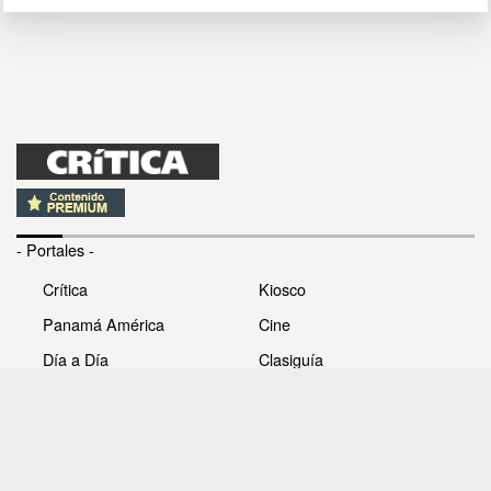
- Portales -
Crítica
Kiosco
Panamá América
Cine
Día a Día
Clasiguía
Mujer
Prémiate
Recetas
Impresora Pacífico
- Redes sociales -