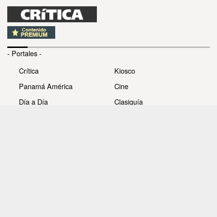
- Portales -
Crítica
Kiosco
Panamá América
Cine
Día a Día
Clasiguía
Mujer
Prémiate
Recetas
Impresora Pacífico
- Redes sociales -
Noticias
Whatsappcri
Videos
Galerías