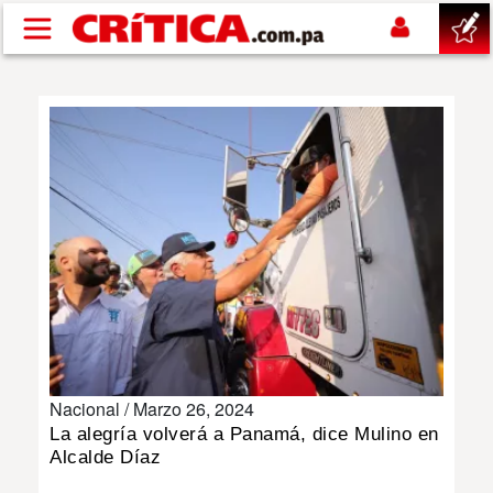
Pasar al contenido principal
buscar
SUCESOS
NACIONAL
POLÍTICA
SHOW
Nacional /
Marzo 26, 2024
DEPORTES
La alegría volverá a Panamá, dice Mulino en
Alcalde Díaz
MUNDO