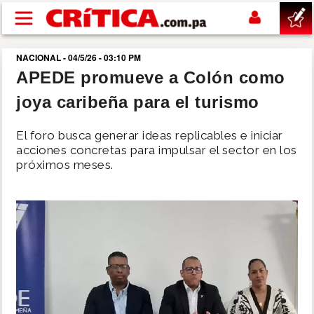
Pasar al contenido principal
NACIONAL - 04/5/26 - 03:10 PM
buscar
APEDE promueve a Colón como
joya caribeña para el turismo
SUCESOS
El foro busca generar ideas replicables e iniciar
NACIONAL
acciones concretas para impulsar el sector en los
próximos meses.
POLÍTICA
SHOW
DEPORTES
MUNDO