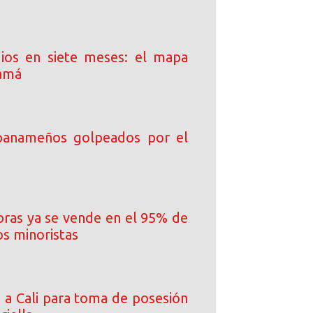
ios en siete meses: el mapa
namá
 panameños golpeados por el
ibras ya se vende en el 95% de
os minoristas
a a Cali para toma de posesión