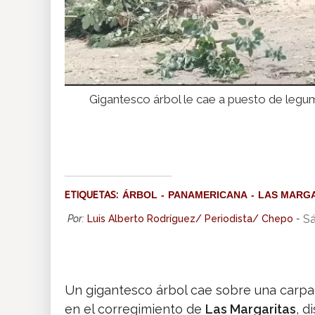
Gigantesco árbol le cae a puesto de legu
ETIQUETAS:
ÁRBOL
PANAMERICANA
LAS MARGA
Sá
Por:
Luis Alberto Rodríguez/ Periodista/ Chepo
-
Un gigantesco árbol cae sobre una carp
en el corregimiento de
Las Margaritas
, d