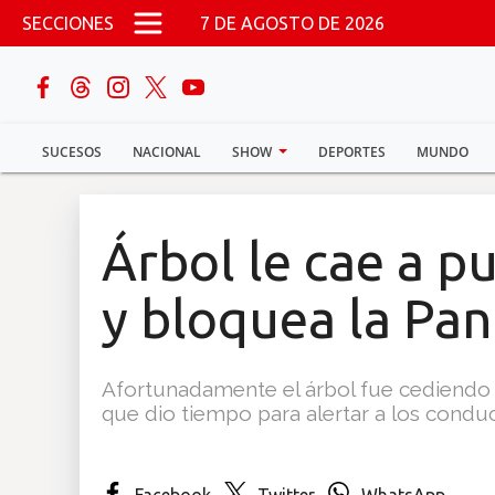
Pasar al contenido principal
SECCIONES
7 DE AGOSTO DE 2026
buscar
SUCESOS
NACIONAL
SHOW
DEPORTES
MUNDO
Sucesos
Nacional
Árbol le cae a 
Política
y bloquea la Pa
Show
Afortunadamente el árbol fue cediendo 
Deportes
que dio tiempo para alertar a los conduc
Mundo
Facebook
Twitter
WhatsApp