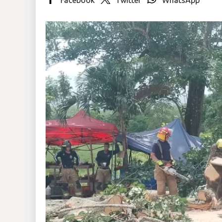
Insólitas
Multimedia
Impreso