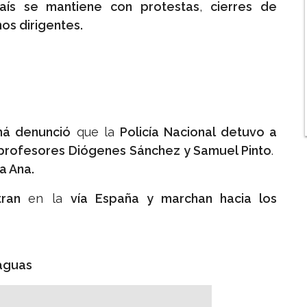
aís se mantiene con protestas
,
cierres de
os dirigentes.
má denunció
que la
Policía Nacional detuvo a
profesores Diógenes Sánchez y Samuel Pinto
.
a Ana.
tran
en la
vía España y marchan hacia los
raguas