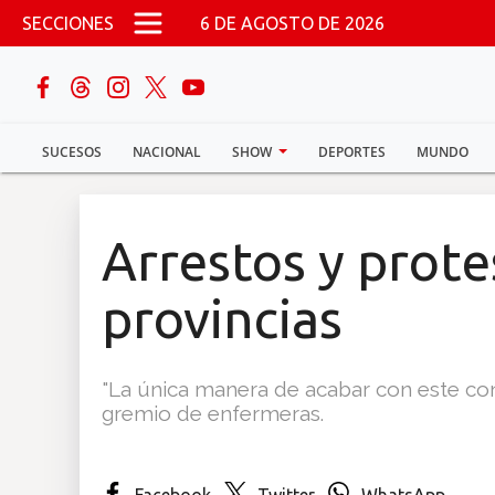
Pasar al contenido principal
SECCIONES
6 DE AGOSTO DE 2026
buscar
SUCESOS
NACIONAL
SHOW
DEPORTES
MUNDO
Sucesos
Nacional
Arrestos y prote
Política
provincias
Show
"La única manera de acabar con este conf
Deportes
gremio de enfermeras.
Mundo
Facebook
Twitter
WhatsApp