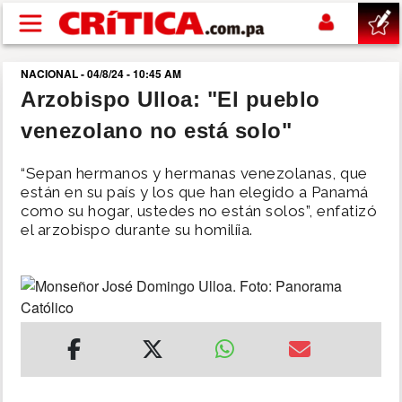
Pasar al contenido principal
NACIONAL - 04/8/24 - 10:45 AM
buscar
Arzobispo Ulloa: "El pueblo
venezolano no está solo"
SUCESOS
“Sepan hermanos y hermanas venezolanas, que
NACIONAL
están en su país y los que han elegido a Panamá
como su hogar, ustedes no están solos”, enfatizó
el arzobispo durante su homilíia.
POLÍTICA
SHOW
DEPORTES
MUNDO