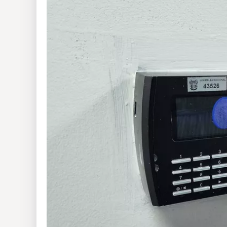
Insólitas
Multimedia
Impreso