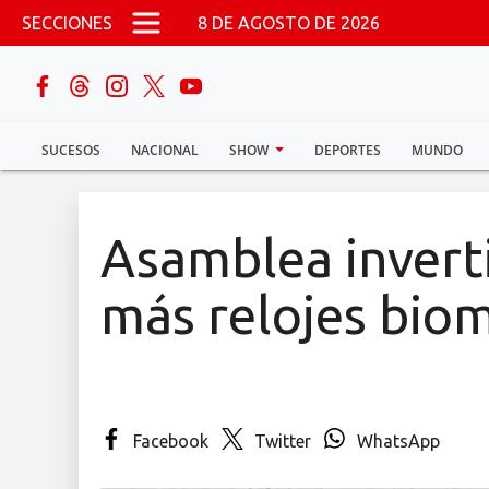
Pasar al contenido principal
SECCIONES
8 DE AGOSTO DE 2026
buscar
SUCESOS
NACIONAL
SHOW
DEPORTES
MUNDO
Sucesos
Nacional
Asamblea invert
Política
más relojes biom
Show
Deportes
Facebook
Twitter
WhatsApp
Mundo