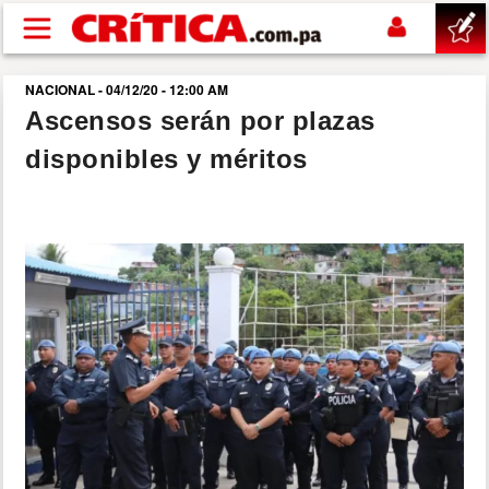
Pasar al contenido principal
NACIONAL - 04/12/20 - 12:00 AM
buscar
Ascensos serán por plazas
disponibles y méritos
SUCESOS
NACIONAL
POLÍTICA
SHOW
DEPORTES
MUNDO