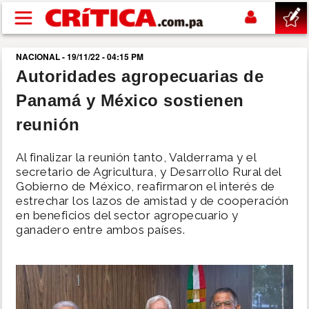
Pasar al contenido principal
NACIONAL - 19/11/22 - 04:15 PM
buscar
Autoridades agropecuarias de
Panamá y México sostienen
SUCESOS
reunión
NACIONAL
Al finalizar la reunión tanto, Valderrama y el
secretario de Agricultura, y Desarrollo Rural del
POLÍTICA
Gobierno de México, reafirmaron el interés de
estrechar los lazos de amistad y de cooperación
en beneficios del sector agropecuario y
SHOW
ganadero entre ambos países.
DEPORTES
MUNDO