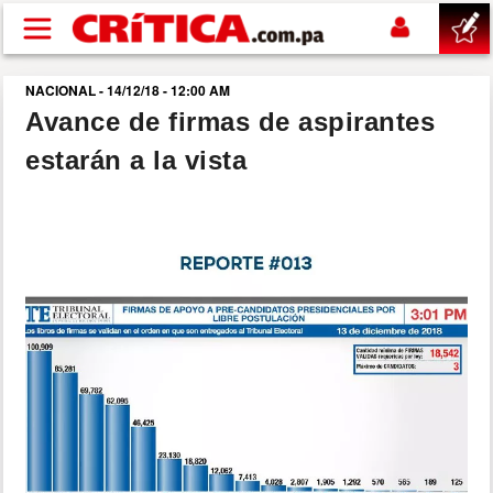
Pasar al contenido principal
NACIONAL - 14/12/18 - 12:00 AM
buscar
Avance de firmas de aspirantes
estarán a la vista
SUCESOS
NACIONAL
POLÍTICA
SHOW
DEPORTES
MUNDO