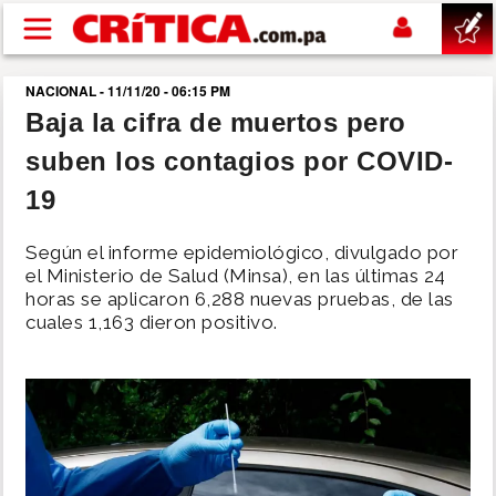
Pasar al contenido principal
NACIONAL - 11/11/20 - 06:15 PM
buscar
Baja la cifra de muertos pero
suben los contagios por COVID-
SUCESOS
19
NACIONAL
Según el informe epidemiológico, divulgado por
el Ministerio de Salud (Minsa), en las últimas 24
POLÍTICA
horas se aplicaron 6,288 nuevas pruebas, de las
cuales 1,163 dieron positivo.
SHOW
DEPORTES
MUNDO