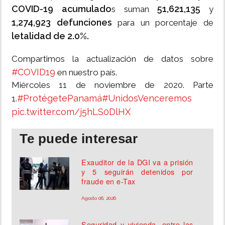
COVID-19 acumulado
51,621,135
s suman
y
1,274,923 defunciones
para un porcentaje de
letalidad de 2.0%.
Compartimos la actualización de datos sobre
#COVID19
en nuestro país.
Miércoles 11 de noviembre de 2020. Parte
#ProtégetePanamá
#UnidosVenceremos
1.
pic.twitter.com/j5hLS0DlHX
Te puede interesar
Exauditor de la DGI va a prisión
y 5 seguirán detenidos por
fraude en e-Tax
Agosto 06, 2026
Seguridad y vivienda, entre las