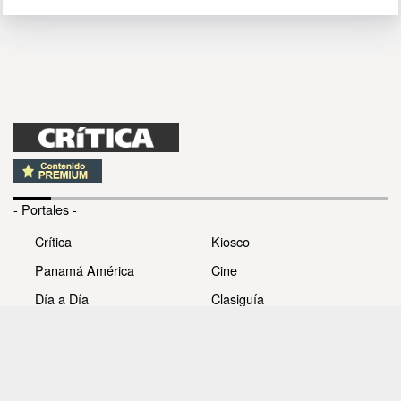
- Portales -
Crítica
Kiosco
Panamá América
Cine
Día a Día
Clasiguía
Mujer
Prémiate
Recetas
Impresora Pacífico