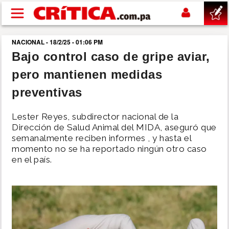
Pasar al contenido principal
NACIONAL - 18/2/25 - 01:06 PM
buscar
Bajo control caso de gripe aviar,
pero mantienen medidas
SUCESOS
preventivas
NACIONAL
Lester Reyes, subdirector nacional de la
Dirección de Salud Animal del MIDA, aseguró que
POLÍTICA
semanalmente reciben informes , y hasta el
momento no se ha reportado ningún otro caso
en el país.
SHOW
DEPORTES
MUNDO