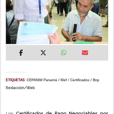
INSÓLITAS
MULTIMEDIA
IMPRESO
ETIQUETAS:
CEPANIM Panamá
Mef
Certificados
Bnp
Redacción/Web
Certificados de Pago Negociables por
Los