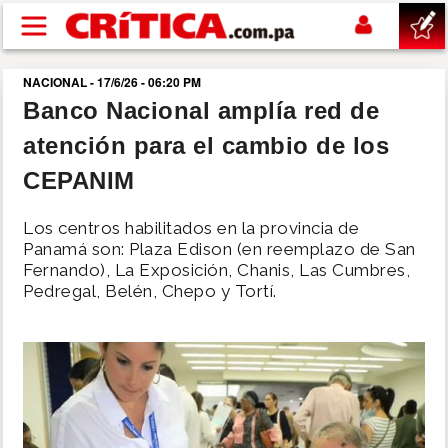
Pasar al contenido principal
NACIONAL - 17/6/26 - 06:20 PM
buscar
Banco Nacional amplía red de
atención para el cambio de los
SUCESOS
CEPANIM
NACIONAL
Los centros habilitados en la provincia de
Panamá son: Plaza Edison (en reemplazo de San
POLÍTICA
Fernando), La Exposición, Chanis, Las Cumbres,
Pedregal, Belén, Chepo y Tortí.
SHOW
DEPORTES
MUNDO