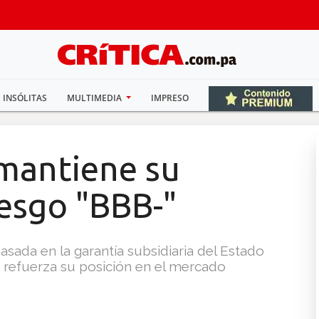
INSÓLITAS
MULTIMEDIA
IMPRESO
mantiene su
iesgo "BBB-"
asada en la garantía subsidiaria del Estado
e refuerza su posición en el mercado