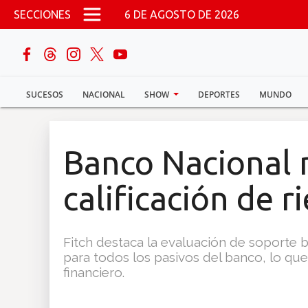
Pasar al contenido principal
SECCIONES
6 DE AGOSTO DE 2026
buscar
SUCESOS
NACIONAL
SHOW
DEPORTES
MUNDO
Sucesos
Nacional
Banco Nacional 
Política
calificación de r
Show
Fitch destaca la evaluación de soporte b
Deportes
para todos los pasivos del banco, lo qu
financiero.
Mundo