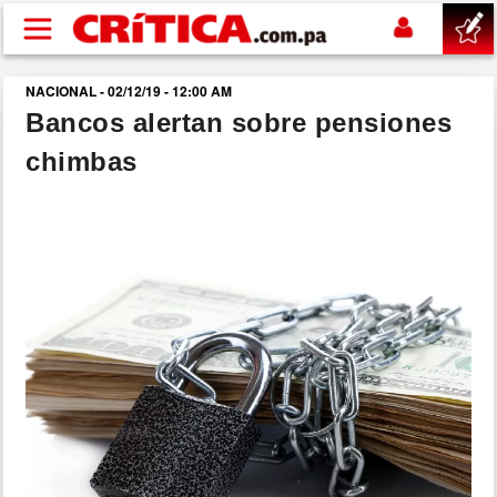
Pasar al contenido principal
NACIONAL - 02/12/19 - 12:00 AM
buscar
Bancos alertan sobre pensiones
chimbas
SUCESOS
NACIONAL
POLÍTICA
SHOW
DEPORTES
MUNDO