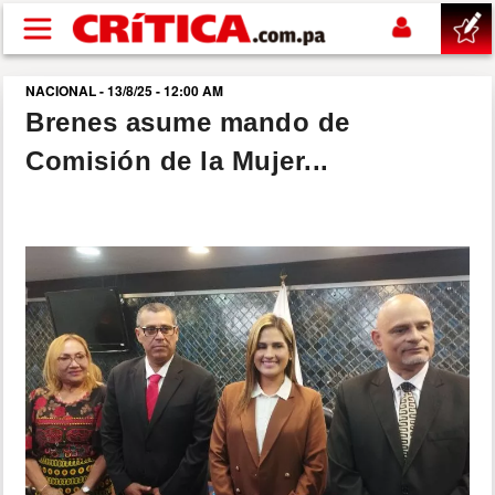
Pasar al contenido principal
NACIONAL - 13/8/25 - 12:00 AM
buscar
Brenes asume mando de
Comisión de la Mujer...
SUCESOS
NACIONAL
POLÍTICA
SHOW
DEPORTES
MUNDO