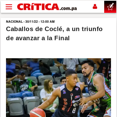
Pasar al contenido principal
NACIONAL - 30/11/22 - 12:00 AM
buscar
Caballos de Coclé, a un triunfo
de avanzar a la Final
SUCESOS
NACIONAL
POLÍTICA
SHOW
DEPORTES
MUNDO