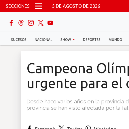
Pasar al contenido principal
SECCIONES
5 DE AGOSTO DE 2026
buscar
SUCESOS
NACIONAL
SHOW
DEPORTES
MUNDO
Sucesos
Nacional
Campeona Olímp
Política
urgente para el 
Show
Desde hace varios años en la provincia d
Deportes
provincia se han visto afectada por la fa
Mundo
Facebook
Twitter
WhatsApp