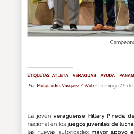
Campeona 
ETIQUETAS:
ATLETA
VERAGUAS
AYUDA
PANA
Domingo 26 de 
Por:
Melquiedes Vásquez / Web
-
La joven
veragüense Hillary Pineda d
nacional en los
juegos juveniles de lucha
las nuevas autoridades
mayor apoyo en