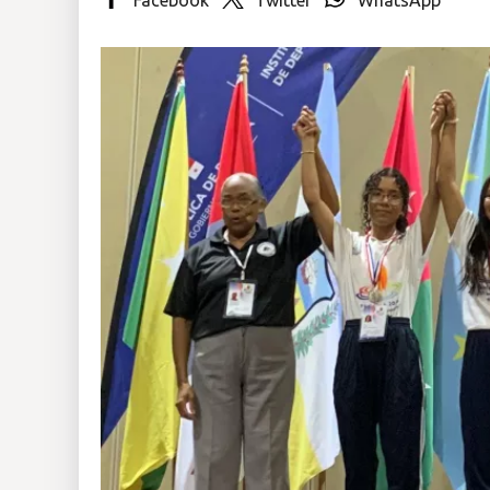
Insólitas
Multimedia
Impreso