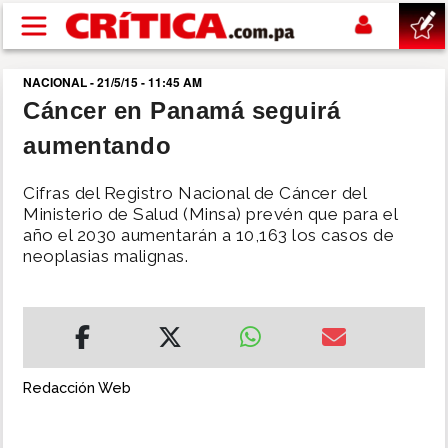
Pasar al contenido principal
NACIONAL - 21/5/15 - 11:45 AM
buscar
Cáncer en Panamá seguirá
aumentando
SUCESOS
Cifras del Registro Nacional de Cáncer del
NACIONAL
Ministerio de Salud (Minsa) prevén que para el
año el 2030 aumentarán a 10,163 los casos de
neoplasias malignas.
POLÍTICA
SHOW
DEPORTES
Redacción Web
MUNDO