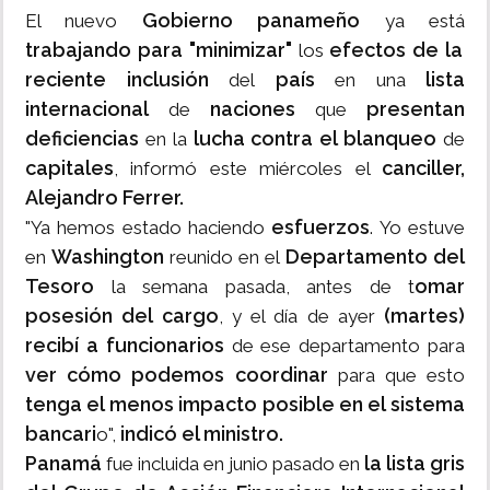
Gobierno panameño
El nuevo
ya está
trabajando para "minimizar"
efectos de la
los
reciente inclusión
país
lista
del
en una
internacional
naciones
presentan
de
que
deficiencias
lucha contra el blanqueo
en la
de
capitales
canciller,
, informó este miércoles el
Alejandro Ferrer.
esfuerzos
"Ya hemos estado haciendo
. Yo estuve
Washington
Departamento del
en
reunido en el
Tesoro
omar
la semana pasada, antes de t
posesión del cargo
(martes)
, y el día de ayer
recibí a funcionarios
de ese departamento para
ver cómo podemos coordinar
para que esto
tenga el menos impacto posible en el sistema
bancari
indicó el ministro.
o",
Panamá
la lista gris
fue incluida en junio pasado en