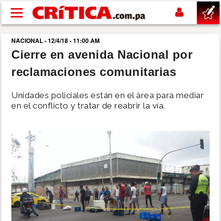
Pasar al contenido principal
NACIONAL - 12/4/18 - 11:00 AM
buscar
Cierre en avenida Nacional por
reclamaciones comunitarias
SUCESOS
Unidades policiales están en el área para mediar
NACIONAL
en el conflicto y tratar de reabrir la vía.
POLÍTICA
SHOW
DEPORTES
MUNDO