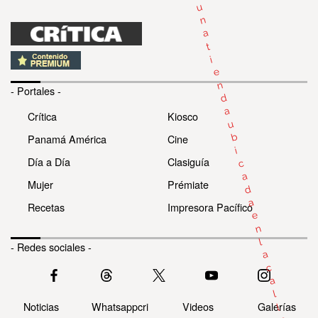
u
n
a
t
i
e
n
- Portales -
d
a
Crítica
Kiosco
u
b
Panamá América
Cine
i
Día a Día
Clasiguía
c
a
Mujer
Prémiate
d
a
Recetas
Impresora Pacífico
e
n
l
- Redes sociales -
a
c
a
l
Noticias
Whatsappcri
Videos
Galerías
l