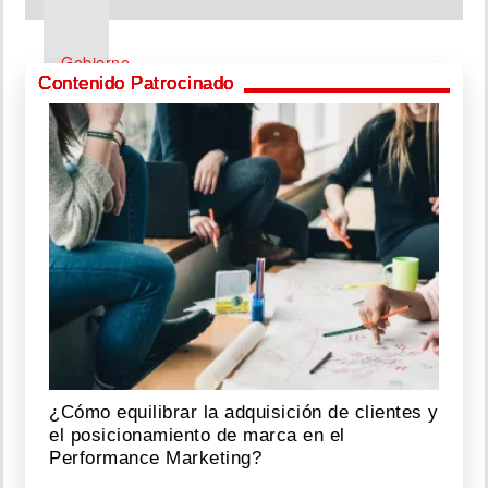
Gobierno
revisa
Contenido Patrocinado
aumento
y
reclasificación
para
más
de
700
paramédicos
Agosto
06,
2026
¿Cómo equilibrar la adquisición de clientes y
¡Alerta
el posicionamiento de marca en el
ganadera!
Performance Marketing?
Buscan