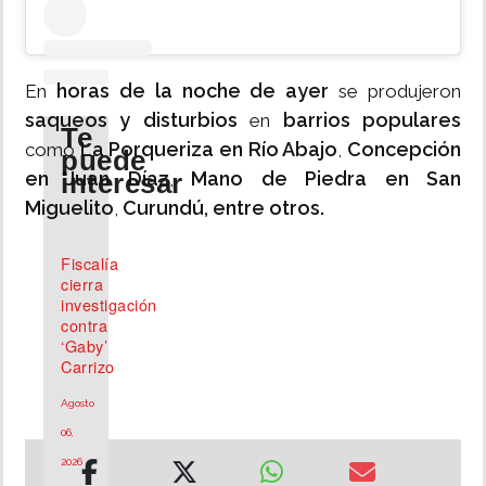
horas de la noche de ayer
En
se produjeron
saqueos y disturbios
barrios populares
en
Te
La Porqueriza en Río Abajo
Concepción
como
,
puede
en Juan Díaz
interesar
Mano de Piedra en San
,
Miguelito
Curundú, entre otros.
,
Fiscalía
cierra
investigación
contra
‘Gaby’
Carrizo
Agosto
06,
2026