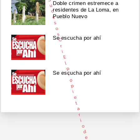
Doble crimen estremece a
u
residentes de La Loma, en
c
Pueblo Nuevo
e
s
o
s
Se escucha por ahí
C
r
i
E
l
p
Se escucha por ahí
r
o
p
i
e
t
a
r
i
o
d
e