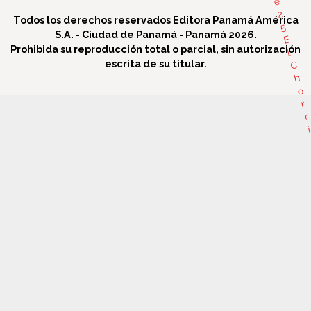
e
2
Todos los derechos reservados Editora Panamá América
5
S.A. - Ciudad de Panamá - Panamá 2026.
E
Prohibida su reproducción total o parcial, sin autorización
l
escrita de su titular.
C
h
o
r
r