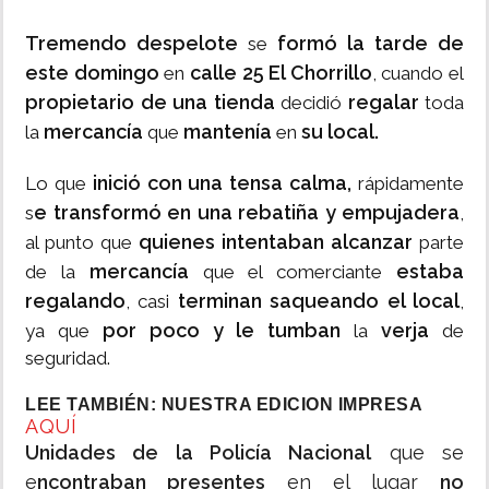
Tremendo despelote
formó la tarde de
se
este domingo
calle 25 El Chorrillo
en
, cuando el
propietario de una tienda
regalar
decidió
toda
mercancía
mantenía
su local.
la
que
en
inició con una tensa calma,
Lo que
rápidamente
e transformó en una rebatiña y empujadera
s
,
quienes intentaban alcanzar
al punto que
parte
mercancía
estaba
de la
que el comerciante
regalando
terminan saqueando el local
, casi
,
por poco y le tumban
verja
ya que
la
de
seguridad.
LEE TAMBIÉN: NUESTRA EDICION IMPRESA
AQUÍ
Unidades de la Policía Nacional
que se
e
ncontraban presentes
en el lugar
no