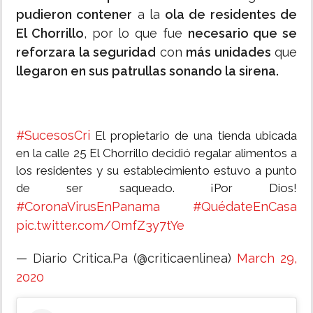
pudieron contener
a la
ola de residentes de
El Chorrillo
, por lo que fue
necesario que se
reforzara la seguridad
con
más unidades
que
llegaron en sus patrullas sonando la sirena.
#SucesosCri
El propietario de una tienda ubicada
en la calle 25 El Chorrillo decidió regalar alimentos a
los residentes y su establecimiento estuvo a punto
de ser saqueado. ¡Por Dios!
#CoronaVirusEnPanama
#QuédateEnCasa
pic.twitter.com/OmfZ3y7tYe
— Diario Critica.Pa (@criticaenlinea)
March 29,
2020