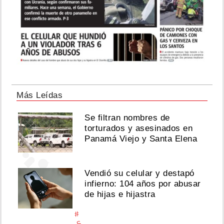
2026
Ver
Más Leídas
esta
publicación
Se filtran nombres de
en
torturados y asesinados en
Instagram
Panamá Viejo y Santa Elena
Vendió su celular y destapó
infierno: 104 años por abusar
de hijas e hijastra
#
S