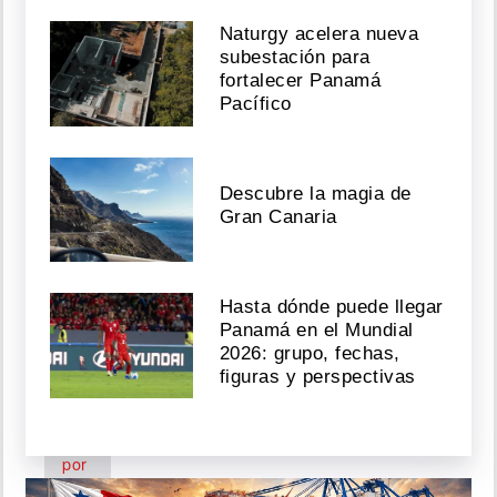
brucelosis
bovina
Naturgy acelera nueva
en
subestación para
fincas
fortalecer Panamá
de
Pacífico
Colón
Agosto
06,
Descubre la magia de
2026
Gran Canaria
¡Cansados!
Hasta dónde puede llegar
Residentes
Panamá en el Mundial
del
2026: grupo, fechas,
Valle
figuras y perspectivas
de
los
Cerezos
protestan
por
deterioro