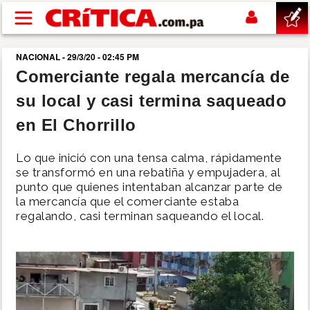
Pasar al contenido principal
NACIONAL - 29/3/20 - 02:45 PM
buscar
Comerciante regala mercancía de
su local y casi termina saqueado
SUCESOS
en El Chorrillo
NACIONAL
Lo que inició con una tensa calma, rápidamente
se transformó en una rebatiña y empujadera, al
POLÍTICA
punto que quienes intentaban alcanzar parte de
la mercancía que el comerciante estaba
regalando, casi terminan saqueando el local.
SHOW
DEPORTES
MUNDO