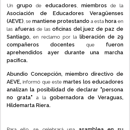
grupo
educadores
miembros
Un
de
,
de la
Asociación de Educadores Veragüenses
(AEVE)
mantiene protestando
hora
, se
a esta
en
afueras
oficinas del juez de paz de
las
de las
Santiago,
liberación de 29
en reclamo por la
compañeros docentes
fueron
que
aprehendidos ayer durante una marcha
pacífica.
Abundio Concepción, miembro directivo de
AEVE,
martes los educadores
informó que este
analizan la posibilidad de declarar "persona
no grata"
gobernadora de Veraguas,
a la
Hildemarta Riera.
asamblea en su
Para ello, se celebrará una