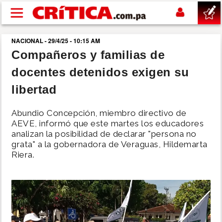
Pasar al contenido principal
NACIONAL - 29/4/25 - 10:15 AM
buscar
Compañeros y familias de
docentes detenidos exigen su
SUCESOS
libertad
NACIONAL
Abundio Concepción, miembro directivo de
AEVE, informó que este martes los educadores
POLÍTICA
analizan la posibilidad de declarar "persona no
grata" a la gobernadora de Veraguas, Hildemarta
Riera.
SHOW
DEPORTES
MUNDO