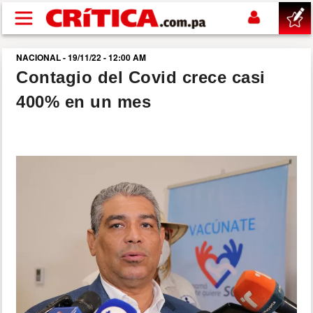
Pasar al contenido principal
NACIONAL - 19/11/22 - 12:00 AM
buscar
Contagio del Covid crece casi
400% en un mes
SUCESOS
NACIONAL
POLÍTICA
SHOW
DEPORTES
MUNDO