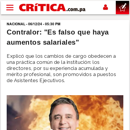
Pasar al contenido principal
NACIONAL - 06/12/24 - 05:30 PM
buscar
Contralor: "Es falso que haya
aumentos salariales"
SUCESOS
Explicó que los cambios de cargo obedecen a
NACIONAL
una práctica común de la institución: los
directores, por su experiencia acumulada y
mérito profesional, son promovidos a puestos
POLÍTICA
de Asistentes Ejecutivos.
SHOW
DEPORTES
MUNDO