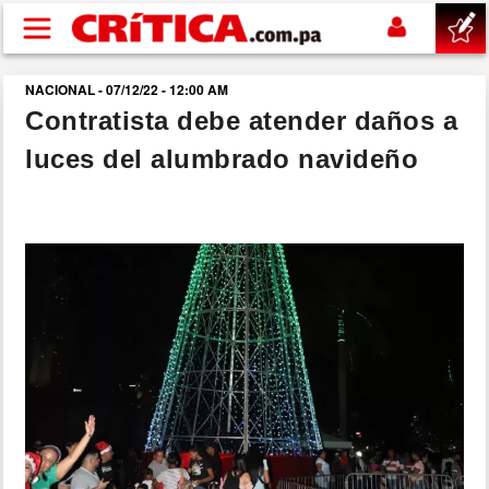
Pasar al contenido principal
NACIONAL - 07/12/22 - 12:00 AM
buscar
Contratista debe atender daños a
luces del alumbrado navideño
SUCESOS
NACIONAL
POLÍTICA
SHOW
DEPORTES
MUNDO