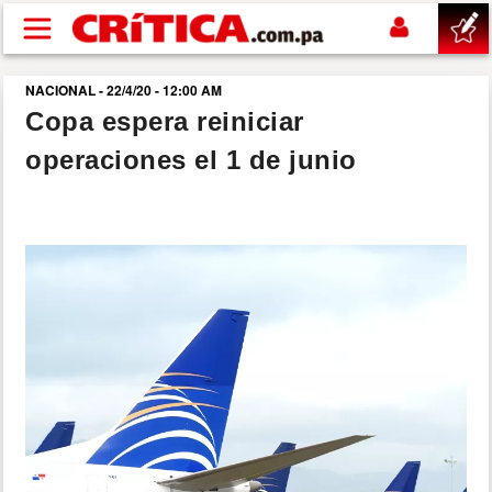
Pasar al contenido principal
NACIONAL - 22/4/20 - 12:00 AM
buscar
Copa espera reiniciar
operaciones el 1 de junio
SUCESOS
NACIONAL
POLÍTICA
SHOW
DEPORTES
MUNDO