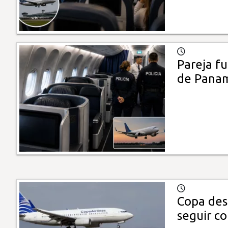
Pareja f
de Panam
Copa des
seguir c