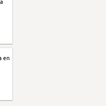
la
a en