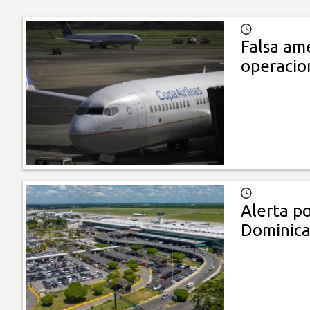
Falsa am
operacio
Alerta p
Dominic