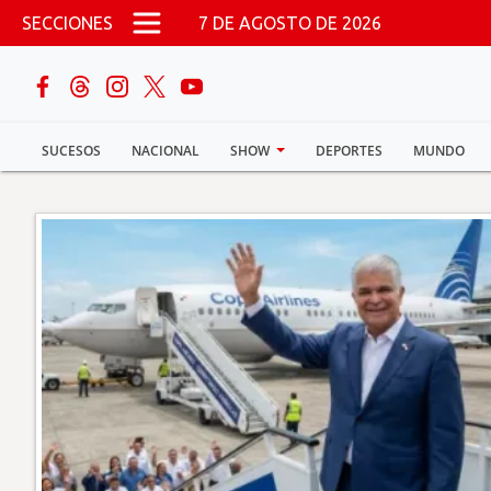
Pasar al contenido principal
SECCIONES
7 DE AGOSTO DE 2026
buscar
SUCESOS
NACIONAL
SHOW
DEPORTES
MUNDO
Sucesos
Nacional
Política
Show
Deportes
Mundo