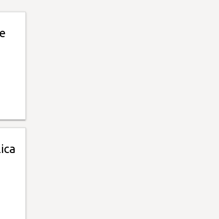
e
ica