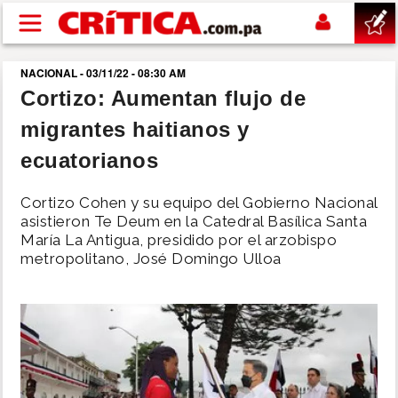
Pasar al contenido principal
NACIONAL - 03/11/22 - 08:30 AM
buscar
Cortizo: Aumentan flujo de
migrantes haitianos y
SUCESOS
ecuatorianos
NACIONAL
Cortizo Cohen y su equipo del Gobierno Nacional
asistieron Te Deum en la Catedral Basílica Santa
POLÍTICA
María La Antigua, presidido por el arzobispo
metropolitano, José Domingo Ulloa
SHOW
DEPORTES
MUNDO