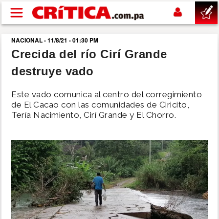
Pasar al contenido principal
NACIONAL - 11/8/21 - 01:30 PM
buscar
Crecida del río Cirí Grande
destruye vado
SUCESOS
Este vado comunica al centro del corregimiento
NACIONAL
de El Cacao con las comunidades de Ciricito,
Tería Nacimiento, Cirí Grande y El Chorro.
POLÍTICA
SHOW
DEPORTES
MUNDO