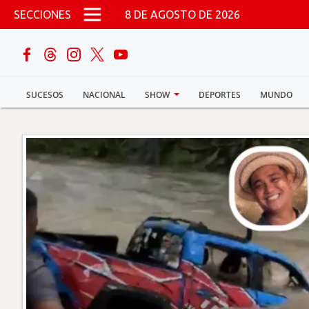
Pasar al contenido principal
SECCIONES
8 DE AGOSTO DE 2026
buscar
SUCESOS
NACIONAL
SHOW
DEPORTES
MUNDO
Sucesos
Nacional
Política
Show
Deportes
Mundo