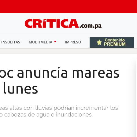
INSÓLITAS
MULTIMEDIA
IMPRESO
roc anuncia mareas
 lunes
eas altas con lluvias podrían incrementar los
do cabezas de agua e inundaciones.