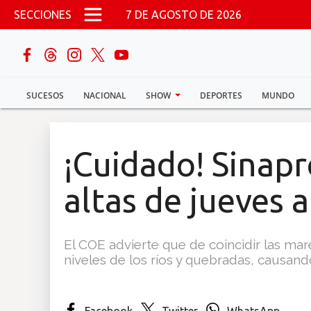
Pasar al contenido principal
SECCIONES
7 DE AGOSTO DE 2026
buscar
SUCESOS
NACIONAL
SHOW
DEPORTES
MUNDO
Sucesos
Nacional
¡Cuidado! Sinap
Política
altas de jueves a
Show
El COE advierte que de coincidir las mar
Deportes
niveles de los ríos y quebradas, causan
Mundo
Facebook
Twitter
WhatsApp