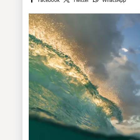
Insólitas
Multimedia
Impreso