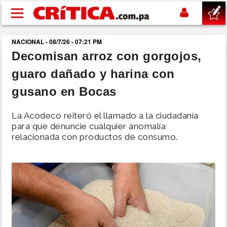
Pasar al contenido principal
NACIONAL - 08/7/26 - 07:21 PM
buscar
Decomisan arroz con gorgojos,
guaro dañado y harina con
SUCESOS
gusano en Bocas
NACIONAL
La Acodeco reiteró el llamado a la ciudadanía
para que denuncie cualquier anomalía
POLÍTICA
relacionada con productos de consumo.
SHOW
DEPORTES
MUNDO