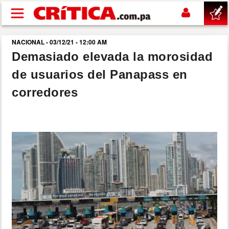
Pasar al contenido principal
NACIONAL - 03/12/21 - 12:00 AM
buscar
Demasiado elevada la morosidad
de usuarios del Panapass en
SUCESOS
corredores
NACIONAL
POLÍTICA
SHOW
DEPORTES
MUNDO