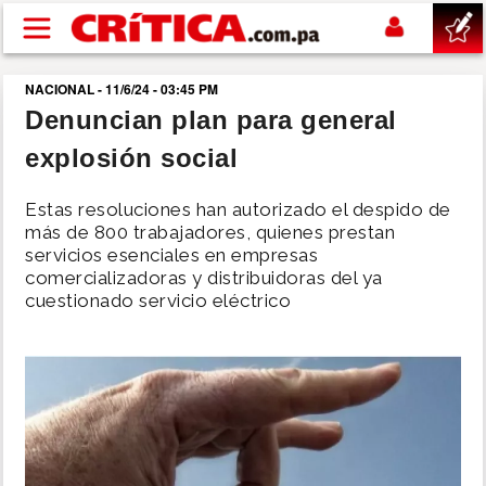
Pasar al contenido principal
NACIONAL - 11/6/24 - 03:45 PM
buscar
Denuncian plan para general
explosión social
SUCESOS
Estas resoluciones han autorizado el despido de
NACIONAL
más de 800 trabajadores, quienes prestan
servicios esenciales en empresas
comercializadoras y distribuidoras del ya
POLÍTICA
cuestionado servicio eléctrico
SHOW
DEPORTES
MUNDO