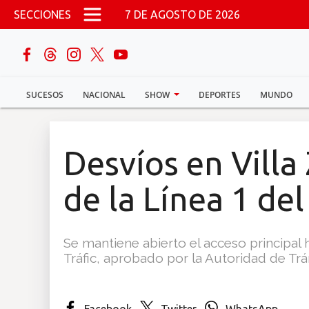
Pasar al contenido principal
SECCIONES
7 DE AGOSTO DE 2026
buscar
SUCESOS
NACIONAL
SHOW
DEPORTES
MUNDO
Sucesos
Nacional
Desvíos en Villa
Política
de la Línea 1 de
Show
Se mantiene abierto el acceso principal
Deportes
Tráfic, aprobado por la Autoridad de Trán
Mundo
Facebook
Twitter
WhatsApp