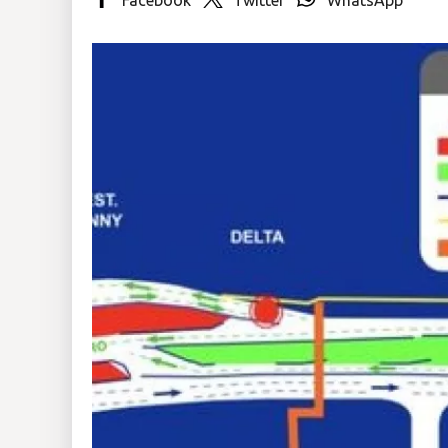
Insólitas
Multimedia
Impreso