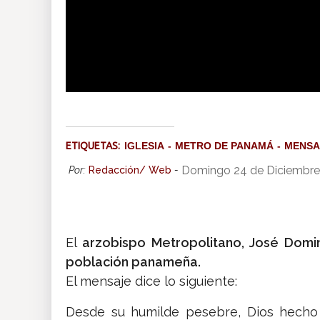
“Dios nos envía
ETIQUETAS:
IGLESIA
METRO DE PANAMÁ
MENSA
Domingo 24 de Diciembre
Por:
Redacción/ Web
-
El
arzobispo Metropolitano, José Domi
población panameña.
El mensaje dice lo siguiente:
Desde su humilde pesebre, Dios hecho