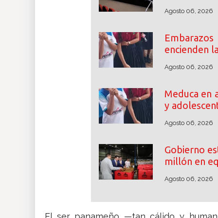
Agosto 06, 2026
Embarazos
encienden l
Agosto 06, 2026
Meduca en a
y adolescen
Agosto 06, 2026
Gobierno es
millón en e
Agosto 06, 2026
El ser panameño —tan cálido y humano,