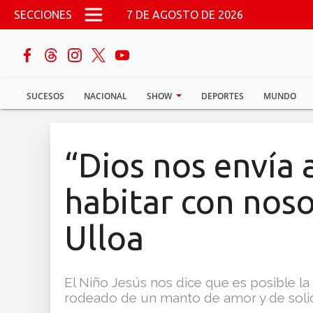
Pasar al contenido principal
SECCIONES
7 DE AGOSTO DE 2026
buscar
SUCESOS
NACIONAL
SHOW
DEPORTES
MUNDO
Sucesos
Nacional
“Dios nos envía 
Política
habitar con nos
Show
Ulloa
Deportes
El Niño Jesús nos dice que es posible l
rodeado de un manto de amor y de solid
Mundo