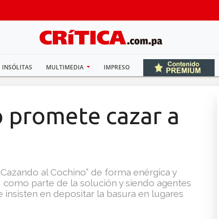
INSÓLITAS
MULTIMEDIA
IMPRESO
o promete cazar a
“Cazando al Cochino” de forma enérgica y
como parte de la solución y siendo agentes
insisten en depositar la basura en lugares