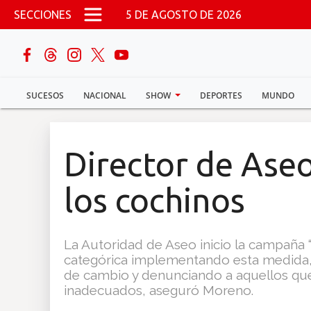
Pasar al contenido principal
SECCIONES
5 DE AGOSTO DE 2026
buscar
SUCESOS
NACIONAL
SHOW
DEPORTES
MUNDO
Sucesos
Nacional
Director de Ase
Política
los cochinos
Show
La Autoridad de Aseo inicio la campaña 
Deportes
categórica implementando esta medida, 
de cambio y denunciando a aquellos que 
inadecuados, aseguró Moreno.
Mundo