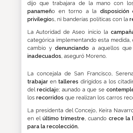
dijo que trabajara de la mano con l
panameñ
o en torno a la
disposició
privilegio
s, ni banderías políticas con la
r
La Autoridad de Aseo inicio la
campaña
categórica implementando esta medida, 
cambio y
denunciando
a aquellos que
inadecuados
, aseguró Moreno.
La concejala de San Francisco, Sere
trabajar
en
talleres
dirigidos a los citad
del
reciclaj
e; aunado a que se
contempl
los
recorridos
que realizan los carros rec
La presidenta del Concejo, Keira Navarro
en el
último trimestre
, cuando
crece la
para la recolección.