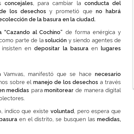
os
concejales
, para cambiar la
conducta del
n de los desechos
y prometió que
no habrá
ecolección de la basura en la ciudad.
 “Cazando al Cochino”
de forma enérgica y
como parte de la
solución
y siendo agentes de
 insisten en
depositar la basura
en
lugares
na Vamvas, manifestó que se hace
necesario
inos sobre el
manejo de los desechos
a través
en medidas
para
monitorear
de manera digital
olectores.
, indico que existe
voluntad
, pero espera que
 basura
en el distrito, se busquen las
medidas,