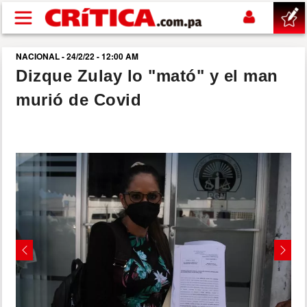
Pasar al contenido principal
NACIONAL - 24/2/22 - 12:00 AM
buscar
Dizque Zulay lo "mató" y el man
murió de Covid
SUCESOS
NACIONAL
POLÍTICA
SHOW
DEPORTES
Previous
Next
MUNDO