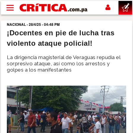
Pasar al contenido principal
NACIONAL - 28/4/25 - 04:48 PM
buscar
¡Docentes en pie de lucha tras
violento ataque policial!
SUCESOS
La dirigencia magisterial de Veraguas repudia el
NACIONAL
sorpresivo ataque, así como los arrestos y
golpes a los manifestantes
POLÍTICA
SHOW
DEPORTES
MUNDO