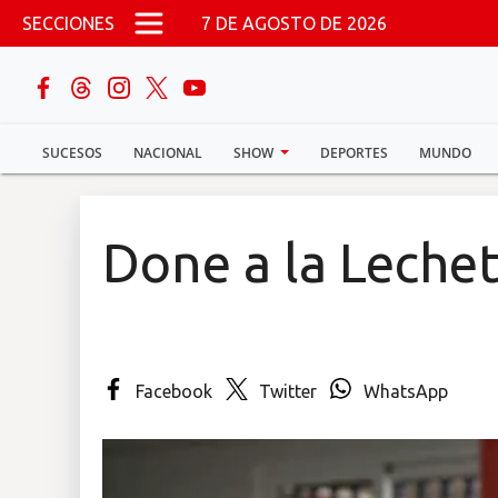
Pasar al contenido principal
SECCIONES
7 DE AGOSTO DE 2026
buscar
SUCESOS
NACIONAL
SHOW
DEPORTES
MUNDO
Sucesos
Nacional
Done a la Leche
Política
Show
Facebook
Twitter
WhatsApp
Deportes
Mundo