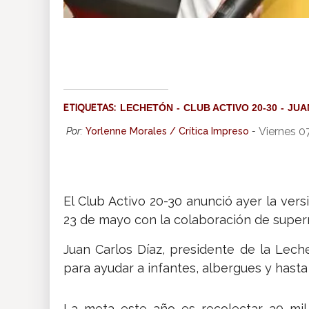
ETIQUETAS:
LECHETÓN
CLUB ACTIVO 20-30
JUA
Viernes 0
Por:
Yorlenne Morales / Crítica Impreso
-
El Club Activo 20-30 anunció ayer la vers
23 de mayo con la colaboración de superm
Juan Carlos Díaz, presidente de la Lech
para ayudar a infantes, albergues y hast
La meta este año es recolectar 30 mil