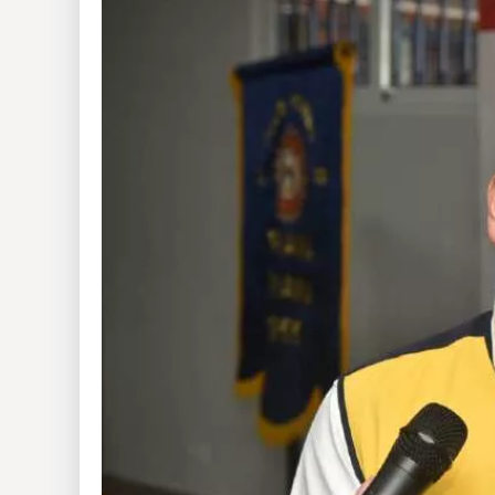
Insólitas
Multimedia
Impreso