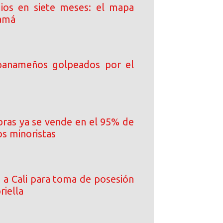
ios en siete meses: el mapa
namá
 panameños golpeados por el
ibras ya se vende en el 95% de
os minoristas
a a Cali para toma de posesión
riella