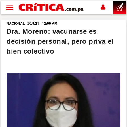
Pasar al contenido principal
NACIONAL - 20/9/21 - 12:00 AM
buscar
Dra. Moreno: vacunarse es
decisión personal, pero priva el
SUCESOS
bien colectivo
NACIONAL
POLÍTICA
SHOW
DEPORTES
MUNDO